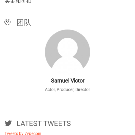
奖金和折扣
团队
Samuel Victor
Actor, Producer, Director
LATEST TWEETS
Tweets by 7ypecoin