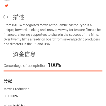
描述
From BAFTA recognised movie actor Samuel Victor, 7ype is a
unique, forward thinking and innovative way for feature films to be
financed, allowing supporters to share in the success of the films.
Over twenty films already on board from several prolific producers
and directors in the UK and USA.
资金信息
100%
Cercentage of completion
100%
分配
Movie Production
100.00%