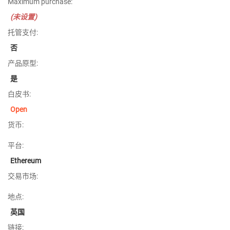
Maximum purchase:
(未设置)
托管支付:
否
产品原型:
是
白皮书:
Open
货币:
平台:
Ethereum
交易市场:
地点:
英国
链接: